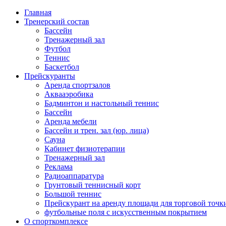
Главная
Тренерский состав
Бассейн
Тренажерный зал
Футбол
Теннис
Баскетбол
Прейскуранты
Аренда спортзалов
Аквааэробика
Бадминтон и настольный теннис
Бассейн
Аренда мебели
Бассейн и трен. зал (юр. лица)
Сауна
Кабинет физиотерапии
Тренажерный зал
Реклама
Радиоаппаратура
Грунтовый теннисный корт
Большой теннис
Прейскурант на аренду площади для торговой точк
футбольные поля с искусственным покрытием
О спорткомплексе