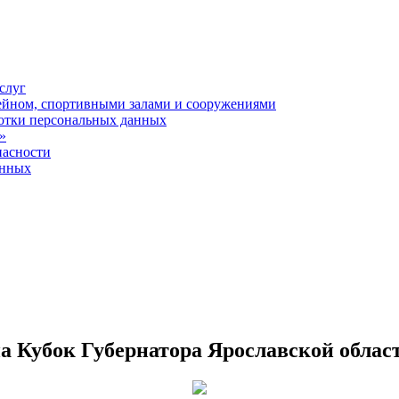
слуг
ейном, спортивными залами и сооружениями
отки персональных данных
»
пасности
анных
а Кубок Губернатора Ярославской област