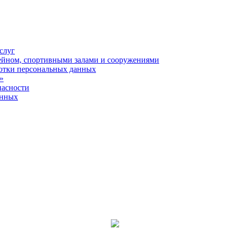
слуг
ейном, спортивными залами и сооружениями
отки персональных данных
»
пасности
анных