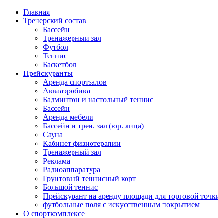
Главная
Тренерский состав
Бассейн
Тренажерный зал
Футбол
Теннис
Баскетбол
Прейскуранты
Аренда спортзалов
Аквааэробика
Бадминтон и настольный теннис
Бассейн
Аренда мебели
Бассейн и трен. зал (юр. лица)
Сауна
Кабинет физиотерапии
Тренажерный зал
Реклама
Радиоаппаратура
Грунтовый теннисный корт
Большой теннис
Прейскурант на аренду площади для торговой точк
футбольные поля с искусственным покрытием
О спорткомплексе