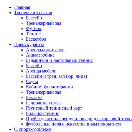
Главная
Тренерский состав
Бассейн
Тренажерный зал
Футбол
Теннис
Баскетбол
Прейскуранты
Аренда спортзалов
Аквааэробика
Бадминтон и настольный теннис
Бассейн
Аренда мебели
Бассейн и трен. зал (юр. лица)
Сауна
Кабинет физиотерапии
Тренажерный зал
Реклама
Радиоаппаратура
Грунтовый теннисный корт
Большой теннис
Прейскурант на аренду площади для торговой точк
футбольные поля с искусственным покрытием
О спорткомплексе