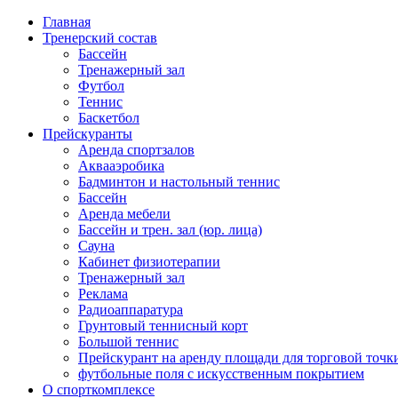
Главная
Тренерский состав
Бассейн
Тренажерный зал
Футбол
Теннис
Баскетбол
Прейскуранты
Аренда спортзалов
Аквааэробика
Бадминтон и настольный теннис
Бассейн
Аренда мебели
Бассейн и трен. зал (юр. лица)
Сауна
Кабинет физиотерапии
Тренажерный зал
Реклама
Радиоаппаратура
Грунтовый теннисный корт
Большой теннис
Прейскурант на аренду площади для торговой точк
футбольные поля с искусственным покрытием
О спорткомплексе