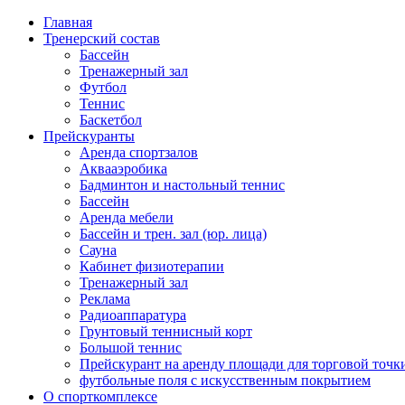
Главная
Тренерский состав
Бассейн
Тренажерный зал
Футбол
Теннис
Баскетбол
Прейскуранты
Аренда спортзалов
Аквааэробика
Бадминтон и настольный теннис
Бассейн
Аренда мебели
Бассейн и трен. зал (юр. лица)
Сауна
Кабинет физиотерапии
Тренажерный зал
Реклама
Радиоаппаратура
Грунтовый теннисный корт
Большой теннис
Прейскурант на аренду площади для торговой точк
футбольные поля с искусственным покрытием
О спорткомплексе