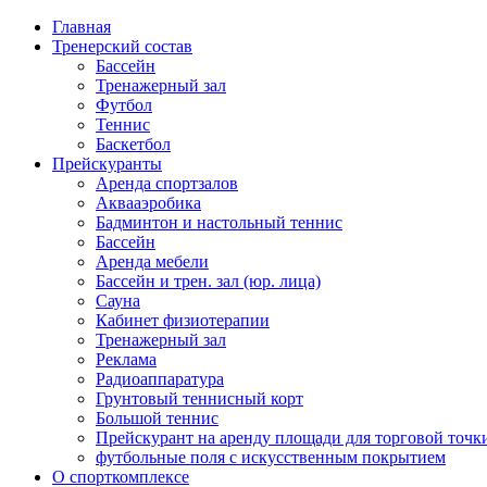
Главная
Тренерский состав
Бассейн
Тренажерный зал
Футбол
Теннис
Баскетбол
Прейскуранты
Аренда спортзалов
Аквааэробика
Бадминтон и настольный теннис
Бассейн
Аренда мебели
Бассейн и трен. зал (юр. лица)
Сауна
Кабинет физиотерапии
Тренажерный зал
Реклама
Радиоаппаратура
Грунтовый теннисный корт
Большой теннис
Прейскурант на аренду площади для торговой точк
футбольные поля с искусственным покрытием
О спорткомплексе