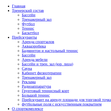
Главная
Тренерский состав
Бассейн
Тренажерный зал
Футбол
Теннис
Баскетбол
Прейскуранты
Аренда спортзалов
Аквааэробика
Бадминтон и настольный теннис
Бассейн
Аренда мебели
Бассейн и трен. зал (юр. лица)
Сауна
Кабинет физиотерапии
Тренажерный зал
Реклама
Радиоаппаратура
Грунтовый теннисный корт
Большой теннис
Прейскурант на аренду площади для торговой точк
футбольные поля с искусственным покрытием
О спорткомплексе