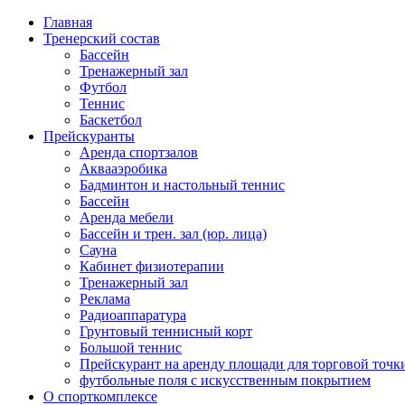
Главная
Тренерский состав
Бассейн
Тренажерный зал
Футбол
Теннис
Баскетбол
Прейскуранты
Аренда спортзалов
Аквааэробика
Бадминтон и настольный теннис
Бассейн
Аренда мебели
Бассейн и трен. зал (юр. лица)
Сауна
Кабинет физиотерапии
Тренажерный зал
Реклама
Радиоаппаратура
Грунтовый теннисный корт
Большой теннис
Прейскурант на аренду площади для торговой точк
футбольные поля с искусственным покрытием
О спорткомплексе